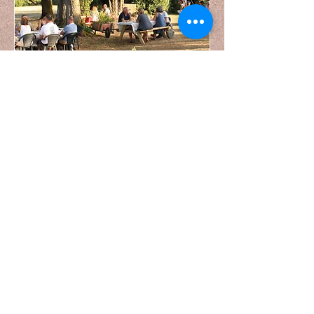
Nous prenons l'été pour vous
préparer un super programme
pour l'année
La date et l'heure sont à définir
Plus d'infos
RSVP