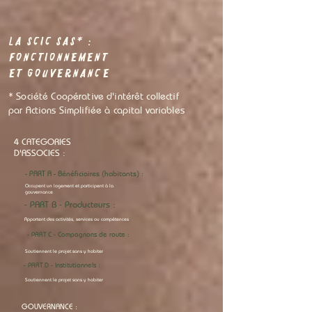
LA SCIC SAS* :
FONCTIONNEMENT
ET GOUVERNANCE
* Société Coopérative d'intérêt collectif
par Actions Simplifiée à capital variables
4 CATEGORIES
D'ASSOCIES :
- PART A - Bénéficiaires (habitants) :
Occupent un logement et participent à la
gouvernance
- PART B - Producteurs :
Apportent des activités, services ou compétences
- PART C - Compagnons de route :
Soutiennent le projet sans y habiter
- PART D - Institutionnels :
Soutiennent le projet sans y habiter
GOUVERNANCE :