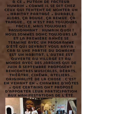
a ce « putain de facteur
humain » comme il se dit chez
ceux qui tentent de monter un
« habitat partagé » durable.
Alors, ça bouge, ça remue, ça
tangue… ce n’est pas toujours
facile, mais toujours
passionnant : humain quoi !
Nous sommes donc toujours là
et la première année se
termine avec un programme
d’été qui devrait vous ravir :
car si une partie du domaine
est un habitat, l’autre est
ouverte au village et au
monde avec des jardins qui de
juin à septembre proposent :
rencontres musicales, débats,
théâtre, cinéma, ateliers…
originalité de la chose : c’est
en venant en « chambre d’hôtes
» que certains ont proposé
d’apporter leur participation
aux manifestations de l’été.