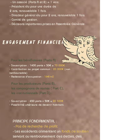
- Un associé (Parts A et B) = 1 voix.
- Président élu pour une durée de
2 ans, renouvelable 1 fois.
- Directeur général élu pour 2 ans, renouvelable 1 fois.
- Comité de gestion.
- Décisions importantes prises en Assemblée Générale.
ENGAGEMENT FINANCIER
Pour les bénéficiaires (Parts A) :
- Souscription : 1400 parts x 50€ =
70 000€
- Contribution au projet commun :
20 000€
(non
remboursable)
- Redevance d'occupation :
14€/m2
Pour les producteurs (Parts B),
les compagnons de routes ( Part C),
les institutionnels (Part D) :
- Souscription : 450 parts x 50€ =
22 500€
- Possibilité ultérieure de devenir habitant.
PRINCIPE FONDAMENTAL :
-
Pas de recherche de profit
- Les excédents alimentent un
fonds de soutien
servant au remboursement des dettes, des