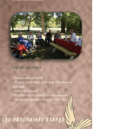
UNE VIE COLLECTIVE
- Des espaces privatifs.
- Cuisine, buanderie, salons et bibliothèque
partagés.
- Jardin et Potager.
- Equilibre entre intimité et vie commune.
- Ouverture permanente sur le territoire.
LES PROCHAINES ETAPES