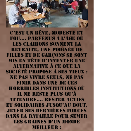
C’est un rêve, modeste et
fou…. Parvenus à l’âge où
les clairons sonnent la
retraite, une poignée de
filles et de garçons se sont
mis en tête d’inventer une
alternative à ce que la
société propose à ses vieux :
ne pas vivre seuls, ne pas
finir dans une de ces
horribles institutions où
il ne reste plus qu’à
attendre…. Rester actifs
et solidaires jusqu’au bout,
jeter ses dernières forces
dans la bataille pour semer
les graines d’un monde
meilleur :