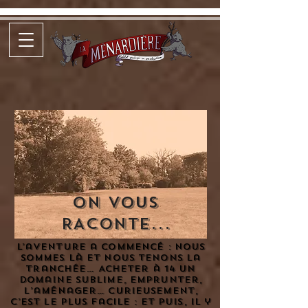
ON VOUS
RACONTE...
L’aventure a commencé : nous
sommes là et nous tenons la
tranchée… Acheter à 14 un
domaine sublime, emprunter,
l’aménager… curieusement,
c’est le plus facile : et puis, il y