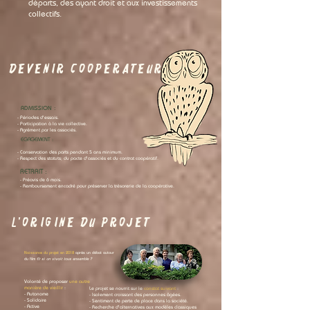
départs, des ayant droit et aux investissements
collectifs.
DEVENIR COOPERATEUR
ADMISSION :
- Périodes d'essais.
- Participation à la vie collective.
- Agrément par les associés.
EGAGEMENT :
- Conservation des parts pendant 5 ans minimum.
- Respect des statuts; du pacte d'associés et du contrat coopératif.
RETRAIT :
- Préavis de 6 mois.
- Remboursement encadré pour préserver la trésorerie de la coopérative.
l'ORIGINE DU PROJET
Naissance du projet en 2018
après un débat autour
du film
Et si on vivait tous ensemble ?
Volonté de proposer
une autre
manière de vieillir
:
Le projet se nourrit sur le
constat suivant
:
- Autonome
- Isolement croissant des personnes âgées.
- Solidaire
- Sentiment de perte de place dans la société.
- Active
- Recherche d'alternatives aux modèles classiques