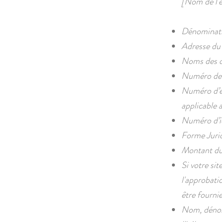
[Nom de l'e
Dénominatio
Adresse du s
Noms des di
Numéro de t
Numéro d’en
applicable a
Numéro d’id
Forme Jurid
Montant du 
Si votre sit
l'approbati
être fournies. 
Nom, dénomi