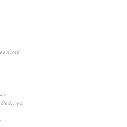
 autorité
site
rôle doivent
e