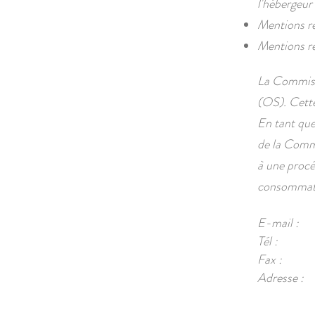
l'hébergeur 
Mentions rel
Mentions rel
La Commissi
(OS). Cette
En tant que 
de la Commi
à une procé
consommat
E-mail :
Tél :
Fax :
Adresse :