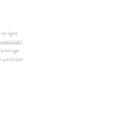
 en ligne
umers/odr/
.
'arbitrage
 participer