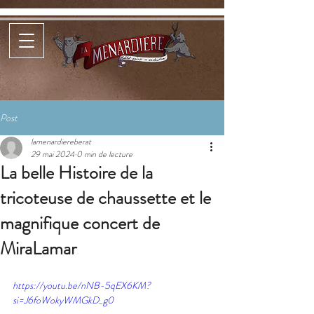
Post
lamenardiereberat
29 mai 2024
0 min de lecture
La belle Histoire de la
tricoteuse de chaussette et le
magnifique concert de
MiraLamar
https://youtu.be/nNB-5qEX6KM?
si=J6foWokyWMGkD_g0