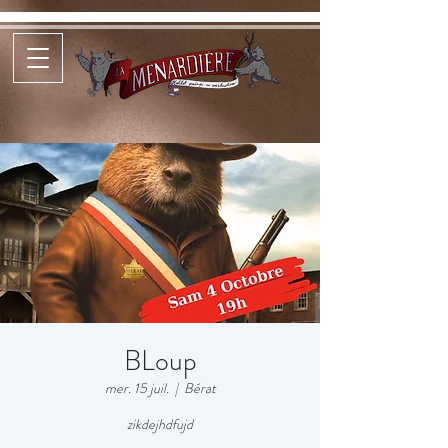
BLoup
mer. 15 juil.
  |  
Bérat
zikdejhdfujd